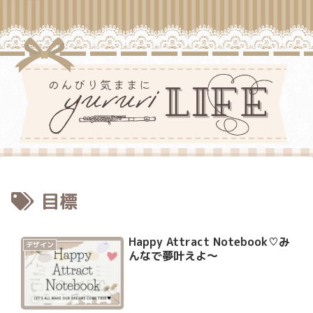
目標
Happy Attract Notebook♡み
デザイン
んなで夢叶えよ〜