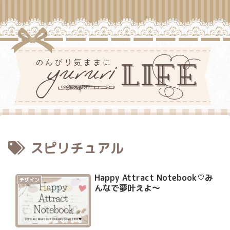
スピリチュアル
Happy Attract Notebook♡み
デザイン
んなで夢叶えよ〜