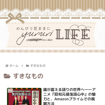
ホーム
すきなもの
すきなもの
魂が震える語りの世界へ――ア
PR
ニメ『昭和元禄落語心中』の魅
力と、Amazonプライムでの視
聴方法